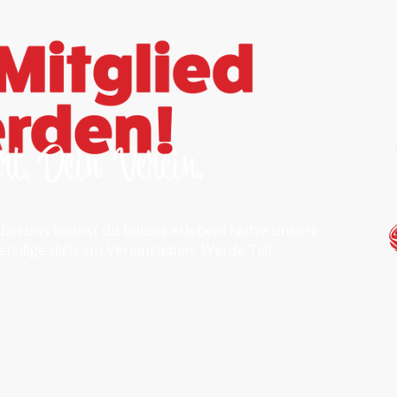
bei uns kannst du beides erleben! Nutze unsere
eteilige dich am Vereinsleben. Werde Teil